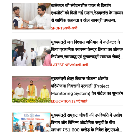
कलेक्टर की संवेदनशील पहल से दिव्यांग
एथलीटों को मिली नई उड़ान,रेडक्रॉस के माध्यम
से आर्थिक सहायता व खेल सामग्री उपलब्ध,
SPORTS
अभी-अभी
मुख्यमंत्री जन विश्वास अभियान में कलेक्टर ने
किया प्राथमिक स्वास्थ्य केन्द्र तियरा का औचक
निरीक्षण,समयबद्ध एवं गुणवत्तापूर्ण स्वास्थ्य सेवाएं
सुनिश्चित करने के दिए निर्देश
LATEST NEWS
अभी-अभी
मुख्यमंत्री क्षेत्र विकास योजना अंतर्गत
परियोजना निगरानी प्रणाली (Project
Monitoring System) वेब पोर्टल का शुभारंभ
EDUCATION
12 घंटे पहले
मुख्यमंत्री सम्राट चौधरी की उपस्थिति में उद्योग
विभाग और विभिन्न औद्योगिक समूहों के बीच
लगभग ₹51,600 करोड़ के निवेश हेतु एमओयू