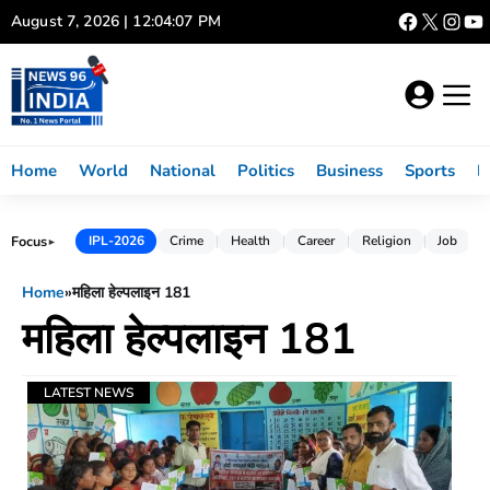
Skip
August 7, 2026 | 12:04:07 PM
to
content
Home
World
National
Politics
Business
Sports
L
Focus
IPL-2026
Crime
Health
Career
Religion
Job
►
Home
»
महिला हेल्पलाइन 181
महिला हेल्पलाइन 181
LATEST NEWS