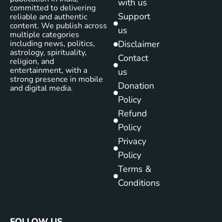
with us
committed to delivering
Support
reliable and authentic
content. We publish across
us
multiple categories
including news, politics,
Disclaimer
astrology, spirituality,
Contact
religion, and
entertainment, with a
us
strong presence in mobile
Donation
and digital media.
Policy
Refund
Policy
Privacy
Policy
Terms &
Conditions
FOLLOW US