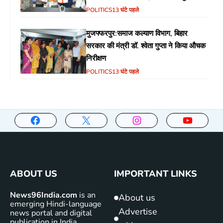
(MoU) पर हस्ताक्षर
POLITICS
13 घंटे पहले
मुजफ्फरपुर:समाज कल्याण विभाग, बिहार
सरकार की मंत्री डॉ. श्वेता गुप्ता ने किया औचक
निरीक्षण
POLITICS
13 घंटे पहले
ABOUT US
IMPORTANT LINKS
News96India.com
is an
About us
emerging Hindi-language
Advertise
news portal and digital
publication in India,