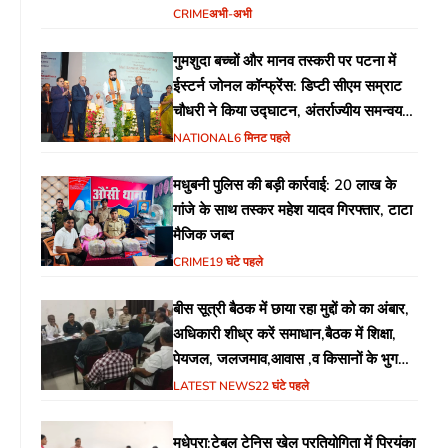
CRIME
अभी-अभी
गुमशुदा बच्चों और मानव तस्करी पर पटना में
ईस्टर्न जोनल कॉन्फ्रेंस: डिप्टी सीएम सम्राट
चौधरी ने किया उद्घाटन, अंतर्राज्यीय समन्वय
पर जोर
NATIONAL
6 मिनट पहले
मधुबनी पुलिस की बड़ी कार्रवाई: 20 लाख के
गांजे के साथ तस्कर महेश यादव गिरफ्तार, टाटा
मैजिक जब्त
CRIME
19 घंटे पहले
बीस सूत्री बैठक में छाया रहा मुद्दों को का अंबार,
अधिकारी शीध्र करें समाधान,बैठक में शिक्षा,
पेयजल, जलजमाव,आवास ,व किसानों के भुगतान
का उठा मुद्दा
LATEST NEWS
22 घंटे पहले
मधेपुरा:टेबल टेनिस खेल प्रतियोगिता में प्रियंका