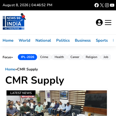
Skip
August 8, 2026 | 04:46:52 PM
to
content
Home
World
National
Politics
Business
Sports
L
Focus
IPL-2026
Crime
Health
Career
Religion
Job
►
Home
»
CMR Supply
CMR Supply
LATEST NEWS