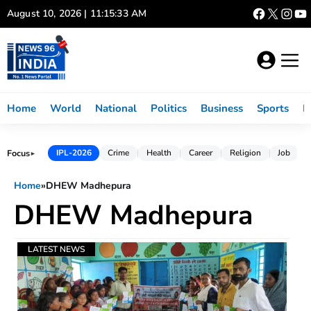
Skip
August 10, 2026 | 11:15:33 AM
to
content
Home
World
National
Politics
Business
Sports
L
Focus
IPL-2026
Crime
Health
Career
Religion
Job
►
Home
»
DHEW Madhepura
DHEW Madhepura
LATEST NEWS