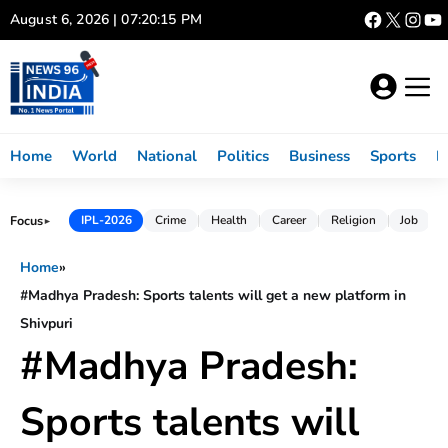
Skip
August 6, 2026 | 07:20:15 PM
to
content
Home
World
National
Politics
Business
Sports
L
Focus
IPL-2026
Crime
Health
Career
Religion
Job
►
Home
»
#Madhya Pradesh: Sports talents will get a new platform in
Shivpuri
#Madhya Pradesh:
Sports talents will