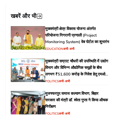
खबरें और भी
मुख्यमंत्री क्षेत्र विकास योजना अंतर्गत
परियोजना निगरानी प्रणाली (Project
Monitoring System) वेब पोर्टल का शुभारंभ
EDUCATION
अभी-अभी
मुख्यमंत्री सम्राट चौधरी की उपस्थिति में उद्योग
विभाग और विभिन्न औद्योगिक समूहों के बीच
लगभग ₹51,600 करोड़ के निवेश हेतु एमओयू
(MoU) पर हस्ताक्षर
POLITICS
अभी-अभी
मुजफ्फरपुर:समाज कल्याण विभाग, बिहार
सरकार की मंत्री डॉ. श्वेता गुप्ता ने किया औचक
निरीक्षण
POLITICS
अभी-अभी