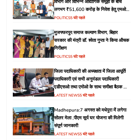
विभाग और विभिन्न औद्योगिक समूहों के बीच
लगभग ₹51,600 करोड़ के निवेश हेतु एमओयू
(MoU) पर हस्ताक्षर
POLITICS
5 घंटे पहले
मुजफ्फरपुर:समाज कल्याण विभाग, बिहार
सरकार की मंत्री डॉ. श्वेता गुप्ता ने किया औचक
निरीक्षण
POLITICS
5 घंटे पहले
जिला पदाधिकारी की अध्यक्षता में जिला आपूर्ति
पदाधिकारी एवं सभी अनुमंडल पदाधिकारी
एडीएसओ तथा एमोओ के साथ समीक्षा बैठक का
आयोजन
LATEST NEWS
5 घंटे पहले
Madhepura:7 अगस्त को मधेपुरा में लगेगा
सोलर मेला ,पीएम सूर्य घर योजना की मिलेगी
संपूर्ण जानकारी
LATEST NEWS
5 घंटे पहले