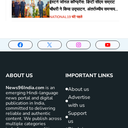
ईस्टर्न जोनल कॉन्फ्रेंस: डिप्टी सीएम सम्राट
चौधरी ने किया उद्घाटन, अंतर्राज्यीय समन्वय
पर जोर
NATIONAL
19 घंटे पहले
ABOUT US
IMPORTANT LINKS
News96India.com
is an
About us
emerging Hindi-language
Advertise
news portal and digital
publication in India,
with us
committed to delivering
Support
reliable and authentic
content. We publish across
us
multiple categories