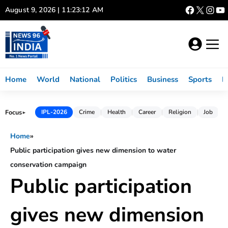
Skip
August 9, 2026 | 11:23:12 AM
to
content
Home
World
National
Politics
Business
Sports
L
Focus
IPL-2026
Crime
Health
Career
Religion
Job
►
Home
»
Public participation gives new dimension to water
conservation campaign
Public participation
gives new dimension