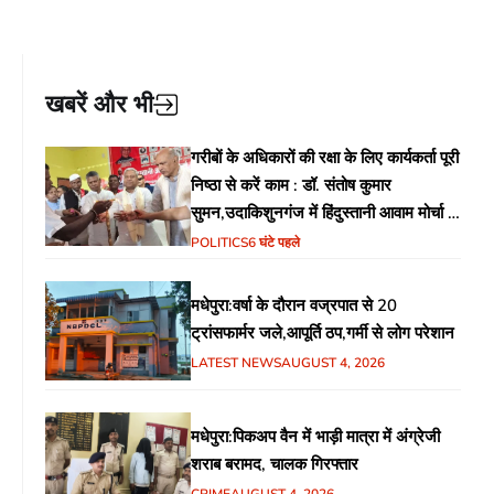
खबरें और भी
गरीबों के अधिकारों की रक्षा के लिए कार्यकर्ता पूरी
निष्ठा से करें काम : डॉ. संतोष कुमार
सुमन,उदाकिशुनगंज में हिंदुस्तानी आवाम मोर्चा के
गरीब चौपाल में शिक्षा, स्वास्थ्य, रोजगार समेत
POLITICS
6 घंटे पहले
विभिन्न मुद्दों पर हुई चर्चा
मधेपुरा:वर्षा के दौरान वज्रपात से 20
ट्रांसफार्मर जले,आपूर्ति ठप,गर्मी से लोग परेशान
LATEST NEWS
AUGUST 4, 2026
मधेपुरा:पिकअप वैन में भाड़ी मात्रा में अंग्रेजी
शराब बरामद, चालक गिरफ्तार
CRIME
AUGUST 4, 2026