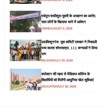
मधेपुरा:शादीशुदा युवती के अपहरण का आरोप,
सात लोगों के खिलाफ थाने में आवेदन
CRIME
AUGUST 3, 2026
उदाकिशुनगंज: युवा कमिटी रामबाग ने निकाली
भव्य कलश शोभायात्रा, 111 कन्याओं ने लिया
भाग
RELIGION
JULY 29, 2026
कलेक्टर की पहल से मेडिकल कॉलेज के
विद्यार्थियों को मिलेंगी आधुनिक खेल सुविधाएं
EDUCATION
JULY 28, 2026