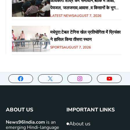
अधिकारी शीध्र करें समाधान,बैठक में शिक्षा,
पेयजल, जलजमाव,आवास ,व किसानों के भुगतान
का उठा मुद्दा
LATEST NEWS
AUGUST 7, 2026
मधेपुरा:टेबल टेनिस खेल प्रतियोगिता में प्रियंका
ने हासिल किया तीसरा स्थान
SPORTS
AUGUST 7, 2026
ABOUT US
IMPORTANT LINKS
News96India.com
is an
About us
emerging Hindi-language