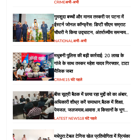
CRIME
अभी-अभी
गुमशुदा बच्चों और मानव तस्करी पर पटना में
ईस्टर्न जोनल कॉन्फ्रेंस: डिप्टी सीएम सम्राट
चौधरी ने किया उद्घाटन, अंतर्राज्यीय समन्वय
पर जोर
NATIONAL
अभी-अभी
मधुबनी पुलिस की बड़ी कार्रवाई: 20 लाख के
गांजे के साथ तस्कर महेश यादव गिरफ्तार, टाटा
मैजिक जब्त
CRIME
15 घंटे पहले
बीस सूत्री बैठक में छाया रहा मुद्दों को का अंबार,
अधिकारी शीध्र करें समाधान,बैठक में शिक्षा,
पेयजल, जलजमाव,आवास ,व किसानों के भुगतान
का उठा मुद्दा
LATEST NEWS
18 घंटे पहले
मधेपुरा:टेबल टेनिस खेल प्रतियोगिता में प्रियंका