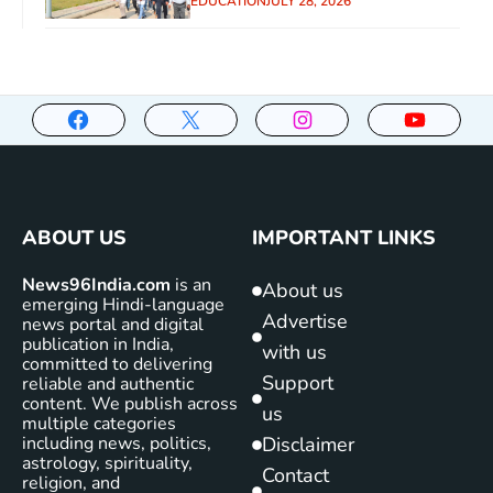
EDUCATION
JULY 28, 2026
ABOUT US
IMPORTANT LINKS
News96India.com
is an
About us
emerging Hindi-language
Advertise
news portal and digital
publication in India,
with us
committed to delivering
Support
reliable and authentic
content. We publish across
us
multiple categories
including news, politics,
Disclaimer
astrology, spirituality,
Contact
religion, and