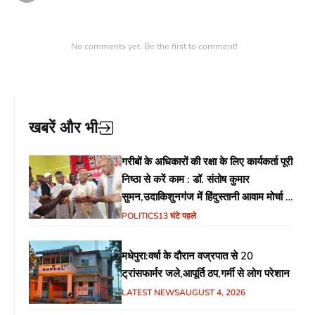
No comments yet. Be the first to comment!
खबरें और भी
गरीबों के अधिकारों की रक्षा के लिए कार्यकर्ता पूरी
निष्ठा से करें काम : डॉ. संतोष कुमार
सुमन,उदाकिशुनगंज में हिंदुस्तानी आवाम मोर्चा के
गरीब चौपाल में शिक्षा, स्वास्थ्य, रोजगार समेत
POLITICS
13 घंटे पहले
विभिन्न मुद्दों पर हुई चर्चा
मधेपुरा:वर्षा के दौरान वज्रपात से 20
ट्रांसफार्मर जले,आपूर्ति ठप,गर्मी से लोग परेशान
LATEST NEWS
AUGUST 4, 2026