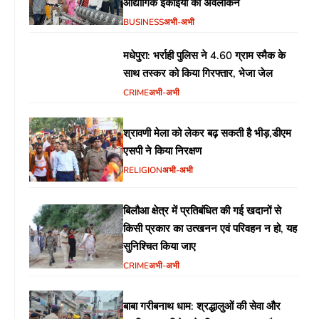
औद्योगिक इकाईयों का अवलोकन
BUSINESS
अभी-अभी
मधेपुरा: भर्राही पुलिस ने 4.60 ग्राम स्मैक के
साथ तस्कर को किया गिरफ्तार, भेजा जेल
CRIME
अभी-अभी
श्रावणी मेला को लेकर बढ़ सकती है भीड़,डीएम
एसपी ने किया निरक्षण
RELIGION
अभी-अभी
बिलौआ क्षेत्र में प्रतिबंधित की गई खदानों से
किसी प्रकार का उत्खनन एवं परिवहन न हो, यह
सुनिश्चित किया जाए
CRIME
अभी-अभी
बाबा गरीबनाथ धाम: श्रद्धालुओं की सेवा और