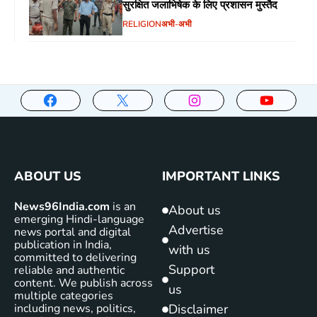
सुरक्षित जलाभिषेक के लिए प्रशासन मुस्तैद
RELIGION
अभी-अभी
ABOUT US
IMPORTANT LINKS
News96India.com
is an
About us
emerging Hindi-language
Advertise
news portal and digital
publication in India,
with us
committed to delivering
Support
reliable and authentic
content. We publish across
us
multiple categories
including news, politics,
Disclaimer