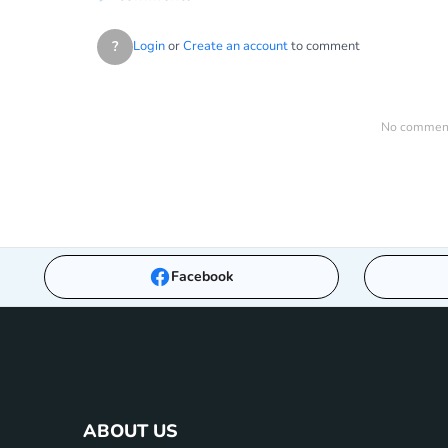
?
Login
or
Create an account
to comment
No comments
Facebook
ABOUT US