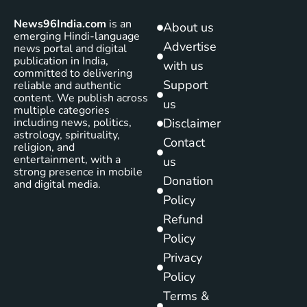
News96India.com
is an
About us
emerging Hindi-language
Advertise
news portal and digital
publication in India,
with us
committed to delivering
Support
reliable and authentic
content. We publish across
us
multiple categories
including news, politics,
Disclaimer
astrology, spirituality,
Contact
religion, and
entertainment, with a
us
strong presence in mobile
Donation
and digital media.
Policy
Refund
Policy
Privacy
Policy
Terms &