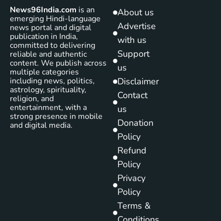
News96India.com
is an
About us
emerging Hindi-language
Advertise
news portal and digital
publication in India,
with us
committed to delivering
Support
reliable and authentic
content. We publish across
us
multiple categories
including news, politics,
Disclaimer
astrology, spirituality,
Contact
religion, and
entertainment, with a
us
strong presence in mobile
Donation
and digital media.
Policy
Refund
Policy
Privacy
Policy
Terms &
Conditions