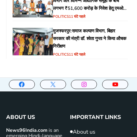
विभाग और विभिन्न औद्योगिक समूहों के बीच
लगभग ₹51,600 करोड़ के निवेश हेतु एमओयू
(MoU) पर हस्ताक्षर
POLITICS
11 घंटे पहले
मुजफ्फरपुर:समाज कल्याण विभाग, बिहार
सरकार की मंत्री डॉ. श्वेता गुप्ता ने किया औचक
निरीक्षण
POLITICS
11 घंटे पहले
ABOUT US
IMPORTANT LINKS
News96India.com
is an
About us
emerging Hindi-language