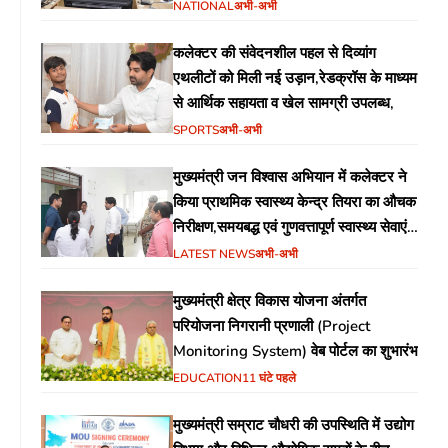
NATIONAL
अभी-अभी
कलेक्टर की संवेदनशील पहल से दिव्यांग
एथलीटों को मिली नई उड़ान,रेडक्रॉस के माध्यम
से आर्थिक सहायता व खेल सामग्री उपलब्ध,
SPORTS
अभी-अभी
मुख्यमंत्री जन विश्वास अभियान में कलेक्टर ने
किया प्राथमिक स्वास्थ्य केन्द्र तियरा का औचक
निरीक्षण,समयबद्ध एवं गुणवत्तापूर्ण स्वास्थ्य सेवाएं
सुनिश्चित करने के दिए निर्देश
LATEST NEWS
अभी-अभी
मुख्यमंत्री क्षेत्र विकास योजना अंतर्गत
परियोजना निगरानी प्रणाली (Project
Monitoring System) वेब पोर्टल का शुभारंभ
EDUCATION
11 घंटे पहले
मुख्यमंत्री सम्राट चौधरी की उपस्थिति में उद्योग