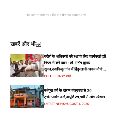
No comments yet. Be the first to comment!
खबरें और भी
गरीबों के अधिकारों की रक्षा के लिए कार्यकर्ता पूरी
निष्ठा से करें काम : डॉ. संतोष कुमार
सुमन,उदाकिशुनगंज में हिंदुस्तानी आवाम मोर्चा के
गरीब चौपाल में शिक्षा, स्वास्थ्य, रोजगार समेत
POLITICS
16 घंटे पहले
विभिन्न मुद्दों पर हुई चर्चा
मधेपुरा:वर्षा के दौरान वज्रपात से 20
ट्रांसफार्मर जले,आपूर्ति ठप,गर्मी से लोग परेशान
LATEST NEWS
AUGUST 4, 2026