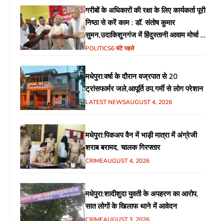
गरीबों के अधिकारों की रक्षा के लिए कार्यकर्ता पूरी
निष्ठा से करें काम : डॉ. संतोष कुमार
सुमन,उदाकिशुनगंज में हिंदुस्तानी आवाम मोर्चा के
गरीब चौपाल में शिक्षा, स्वास्थ्य, रोजगार समेत
POLITICS
6 घंटे पहले
विभिन्न मुद्दों पर हुई चर्चा
मधेपुरा:वर्षा के दौरान वज्रपात से 20
ट्रांसफार्मर जले,आपूर्ति ठप,गर्मी से लोग परेशान
LATEST NEWS
AUGUST 4, 2026
मधेपुरा:पिकअप वैन में भाड़ी मात्रा में अंग्रेजी
शराब बरामद, चालक गिरफ्तार
CRIME
AUGUST 4, 2026
मधेपुरा:शादीशुदा युवती के अपहरण का आरोप,
सात लोगों के खिलाफ थाने में आवेदन
CRIME
AUGUST 3, 2026