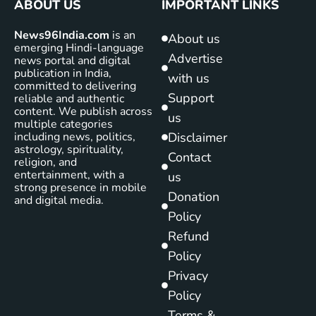
ABOUT US
IMPORTANT LINKS
News96India.com
is an
About us
emerging Hindi-language
Advertise
news portal and digital
publication in India,
with us
committed to delivering
Support
reliable and authentic
content. We publish across
us
multiple categories
including news, politics,
Disclaimer
astrology, spirituality,
Contact
religion, and
entertainment, with a
us
strong presence in mobile
Donation
and digital media.
Policy
Refund
Policy
Privacy
Policy
Terms &