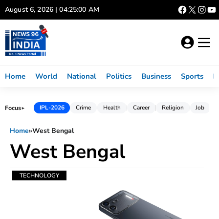
Skip
August 6, 2026 | 04:25:01 AM
to
content
Home
World
National
Politics
Business
Sports
L
Focus
IPL-2026
Crime
Health
Career
Religion
Job
►
Home
»
West Bengal
West Bengal
TECHNOLOGY