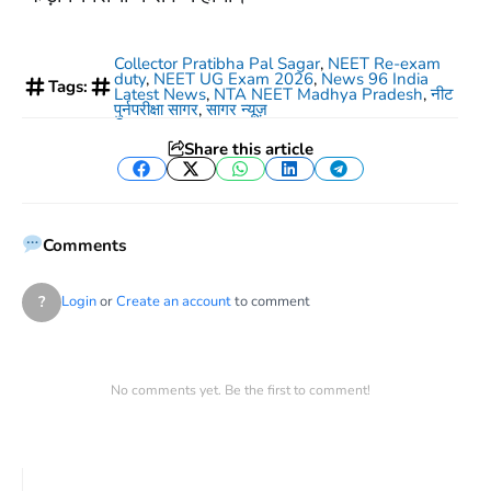
Collector Pratibha Pal Sagar
,
NEET Re-exam
duty
,
NEET UG Exam 2026
,
News 96 India
Tags:
Latest News
,
NTA NEET Madhya Pradesh
,
नीट
पुर्नपरीक्षा सागर
,
सागर न्यूज़
Share this article
Facebook
Twitter
WhatsApp
LinkedIn
Telegram
Comments
?
Login
or
Create an account
to comment
No comments yet. Be the first to comment!