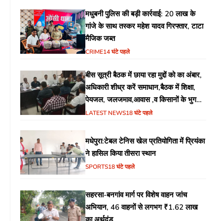
मधुबनी पुलिस की बड़ी कार्रवाई: 20 लाख के
गांजे के साथ तस्कर महेश यादव गिरफ्तार, टाटा
मैजिक जब्त
CRIME
14 घंटे पहले
बीस सूत्री बैठक में छाया रहा मुद्दों को का अंबार,
अधिकारी शीध्र करें समाधान,बैठक में शिक्षा,
पेयजल, जलजमाव,आवास ,व किसानों के भुगतान
का उठा मुद्दा
LATEST NEWS
18 घंटे पहले
मधेपुरा:टेबल टेनिस खेल प्रतियोगिता में प्रियंका
ने हासिल किया तीसरा स्थान
SPORTS
18 घंटे पहले
सहरसा-बनगांव मार्ग पर विशेष वाहन जांच
अभियान, 46 वाहनों से लगभग ₹1.62 लाख
का अर्थदंड