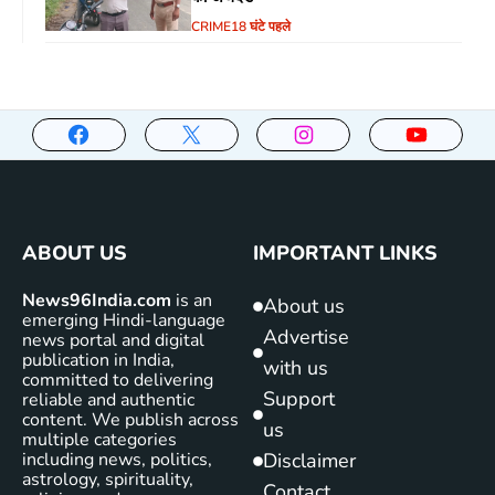
CRIME
18 घंटे पहले
ABOUT US
IMPORTANT LINKS
News96India.com
is an
About us
emerging Hindi-language
Advertise
news portal and digital
publication in India,
with us
committed to delivering
Support
reliable and authentic
content. We publish across
us
multiple categories
including news, politics,
Disclaimer
astrology, spirituality,
Contact