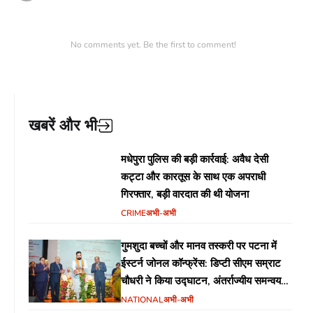
No comments yet. Be the first to comment!
खबरें और भी
मधेपुरा पुलिस की बड़ी कार्रवाई: अवैध देसी
कट्टा और कारतूस के साथ एक अपराधी
गिरफ्तार, बड़ी वारदात की थी योजना
CRIME
अभी-अभी
गुमशुदा बच्चों और मानव तस्करी पर पटना में
ईस्टर्न जोनल कॉन्फ्रेंस: डिप्टी सीएम सम्राट
चौधरी ने किया उद्घाटन, अंतर्राज्यीय समन्वय
पर जोर
NATIONAL
अभी-अभी