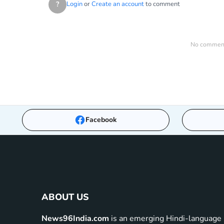
?
Login
or
Create an account
to comment
No comments
Facebook
ABOUT US
News96India.com
is an emerging Hindi-language 