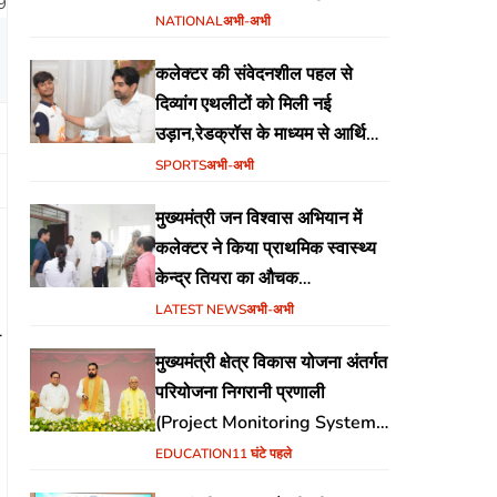
9
स्टेडियम बैढ़न में होगा
NATIONAL
अभी-अभी
कलेक्टर की संवेदनशील पहल से
दिव्यांग एथलीटों को मिली नई
उड़ान,रेडक्रॉस के माध्यम से आर्थिक
सहायता व खेल सामग्री उपलब्ध,
SPORTS
अभी-अभी
मुख्यमंत्री जन विश्वास अभियान में
कलेक्टर ने किया प्राथमिक स्वास्थ्य
केन्द्र तियरा का औचक
निरीक्षण,समयबद्ध एवं गुणवत्तापूर्ण
LATEST NEWS
अभी-अभी
स
स्वास्थ्य सेवाएं सुनिश्चित करने के दिए
मुख्यमंत्री क्षेत्र विकास योजना अंतर्गत
निर्देश
परियोजना निगरानी प्रणाली
(Project Monitoring System)
वेब पोर्टल का शुभारंभ
EDUCATION
11 घंटे पहले