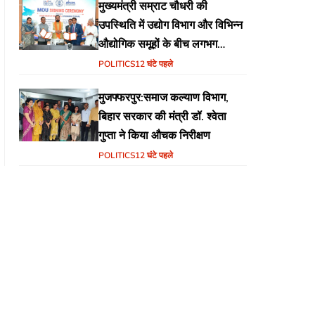
मुख्यमंत्री सम्राट चौधरी की
उपस्थिति में उद्योग विभाग और विभिन्न
औद्योगिक समूहों के बीच लगभग
₹51,600 करोड़ के निवेश हेतु
POLITICS
12 घंटे पहले
एमओयू (MoU) पर हस्ताक्षर
मुजफ्फरपुर:समाज कल्याण विभाग,
बिहार सरकार की मंत्री डॉ. श्वेता
गुप्ता ने किया औचक निरीक्षण
POLITICS
12 घंटे पहले