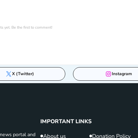
 yet. Be the first to comment!
X (Twitter)
Instagram
IMPORTANT LINKS
news portal and
About us
Donation Policy