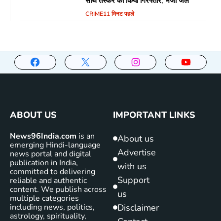
साथ तस्कर को किया गिरफ्तार, भेजा जेल
CRIME
11 मिनट पहले
ABOUT US
IMPORTANT LINKS
News96India.com
is an
About us
emerging Hindi-language
Advertise
news portal and digital
publication in India,
with us
committed to delivering
Support
reliable and authentic
content. We publish across
us
multiple categories
including news, politics,
Disclaimer
astrology, spirituality,