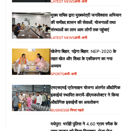
LATEST NEWS
अभी-अभी
मुख्य सचिव द्वारा मुख्यमंत्री जनविश्वास अभियान
की समीक्षा,शासन की सेवाओं, योजनाओं तथा
संस्थाओं का लाभ आम लोगों तक पहुंचाएं
LATEST NEWS
अभी-अभी
खेलेगा बिहार, पढ़ेगा बिहार: NEP-2020 के
तहत खेल और शिक्षा के एकीकरण का नया
अध्याय
SPORTS
अभी-अभी
एमएसएमई प्रोत्साहन योजना अंतर्गत औद्योगिक
इकाईयां स्थापित करायें-डीएमकलेक्टर ने किया
औद्योगिक इकाईयों का अवलोकन
BUSINESS
8 मिनट पहले
मधेपुरा: भर्राही पुलिस ने 4.60 ग्राम स्मैक के