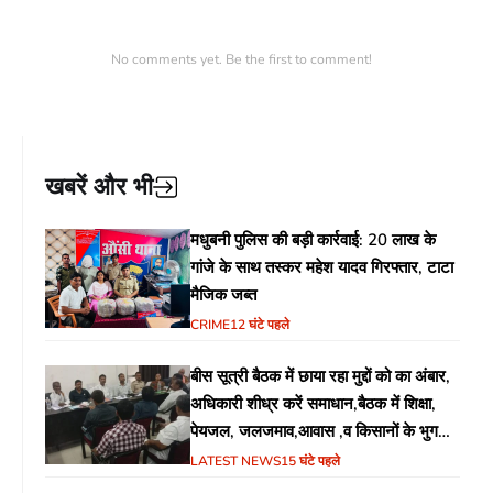
No comments yet. Be the first to comment!
खबरें और भी
मधुबनी पुलिस की बड़ी कार्रवाई: 20 लाख के
गांजे के साथ तस्कर महेश यादव गिरफ्तार, टाटा
मैजिक जब्त
CRIME
12 घंटे पहले
बीस सूत्री बैठक में छाया रहा मुद्दों को का अंबार,
अधिकारी शीध्र करें समाधान,बैठक में शिक्षा,
पेयजल, जलजमाव,आवास ,व किसानों के भुगतान
का उठा मुद्दा
LATEST NEWS
15 घंटे पहले