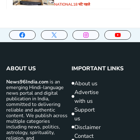
NATIONAL
18 घंटे पहले
ABOUT US
IMPORTANT LINKS
News96India.com
is an
About us
emerging Hindi-language
Advertise
news portal and digital
publication in India,
with us
committed to delivering
Support
reliable and authentic
content. We publish across
us
multiple categories
including news, politics,
Disclaimer
astrology, spirituality,
Contact
religion, and