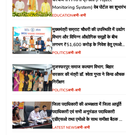
Monitoring System) वेब पोर्टल का शुभारंभ
EDUCATION
अभी-अभी
मुख्यमंत्री सम्राट चौधरी की उपस्थिति में उद्योग
विभाग और विभिन्न औद्योगिक समूहों के बीच
लगभग ₹51,600 करोड़ के निवेश हेतु एमओयू
(MoU) पर हस्ताक्षर
POLITICS
अभी-अभी
मुजफ्फरपुर:समाज कल्याण विभाग, बिहार
सरकार की मंत्री डॉ. श्वेता गुप्ता ने किया औचक
निरीक्षण
POLITICS
अभी-अभी
जिला पदाधिकारी की अध्यक्षता में जिला आपूर्ति
पदाधिकारी एवं सभी अनुमंडल पदाधिकारी
एडीएसओ तथा एमोओ के साथ समीक्षा बैठक का
आयोजन
LATEST NEWS
अभी-अभी