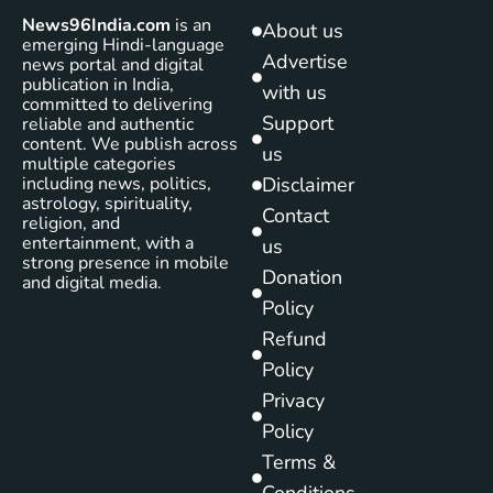
News96India.com
is an
About us
emerging Hindi-language
Advertise
news portal and digital
publication in India,
with us
committed to delivering
Support
reliable and authentic
content. We publish across
us
multiple categories
including news, politics,
Disclaimer
astrology, spirituality,
Contact
religion, and
entertainment, with a
us
strong presence in mobile
Donation
and digital media.
Policy
Refund
Policy
Privacy
Policy
Terms &