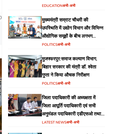
वेब पोर्टल का शुभारंभ
EDUCATION
अभी-अभी
0
मुख्यमंत्री सम्राट चौधरी की
उपस्थिति में उद्योग विभाग और विभिन्न
औद्योगिक समूहों के बीच लगभग
₹51,600 करोड़ के निवेश हेतु
POLITICS
अभी-अभी
एमओयू (MoU) पर हस्ताक्षर
मुजफ्फरपुर:समाज कल्याण विभाग,
बिहार सरकार की मंत्री डॉ. श्वेता
गुप्ता ने किया औचक निरीक्षण
POLITICS
अभी-अभी
जिला पदाधिकारी की अध्यक्षता में
जिला आपूर्ति पदाधिकारी एवं सभी
अनुमंडल पदाधिकारी एडीएसओ तथा
एमोओ के साथ समीक्षा बैठक का
LATEST NEWS
अभी-अभी
आयोजन