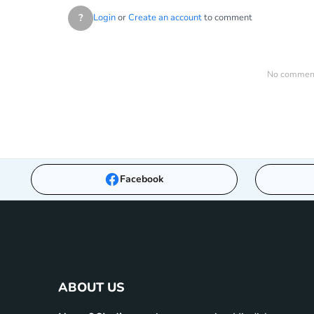
?
Login
or
Create an account
to comment
No comments
Facebook
ABOUT US