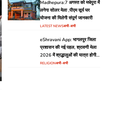
Madhepura:7 अगस्त को मधेपुरा में
लगेगा सोलर मेला ,पीएम सूर्य घर
योजना की मिलेगी संपूर्ण जानकारी
LATEST NEWS
अभी-अभी
eShravani App: भागलपुर जिला
प्रशासन की नई पहल, श्रावणी मेला
2026 में श्रद्धालुओं की यात्रा होगी
सुरक्षित और सुगम
RELIGION
अभी-अभी