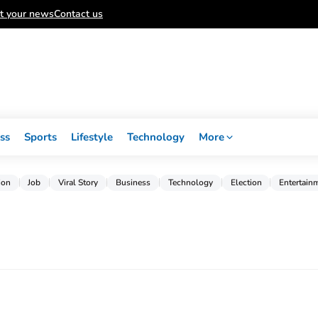
t your news
Contact us
ss
Sports
Lifestyle
Technology
More
ion
Job
Viral Story
Business
Technology
Election
Entertain