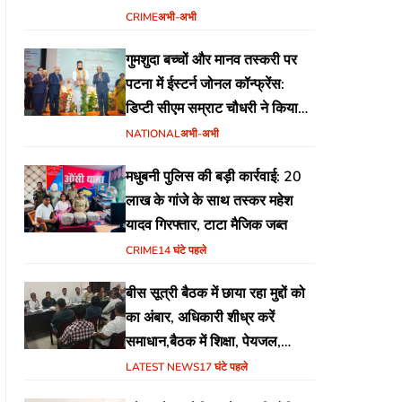
योजना
CRIME
अभी-अभी
गुमशुदा बच्चों और मानव तस्करी पर
पटना में ईस्टर्न जोनल कॉन्फ्रेंस:
डिप्टी सीएम सम्राट चौधरी ने किया
उद्घाटन, अंतर्राज्यीय समन्वय पर जोर
NATIONAL
अभी-अभी
मधुबनी पुलिस की बड़ी कार्रवाई: 20
लाख के गांजे के साथ तस्कर महेश
यादव गिरफ्तार, टाटा मैजिक जब्त
CRIME
14 घंटे पहले
बीस सूत्री बैठक में छाया रहा मुद्दों को
का अंबार, अधिकारी शीध्र करें
समाधान,बैठक में शिक्षा, पेयजल,
जलजमाव,आवास ,व किसानों के
LATEST NEWS
17 घंटे पहले
भुगतान का उठा मुद्दा