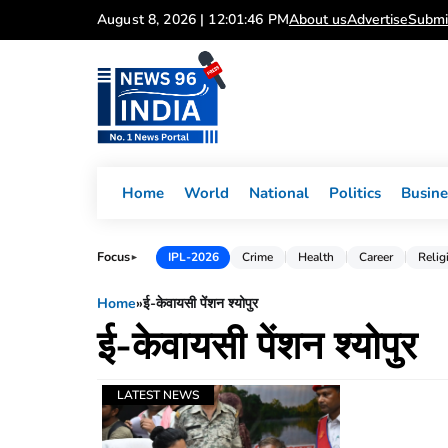
Skip
August 8, 2026 | 12:01:46 PM
About us
Advertise
Submi
to
content
Home
World
National
Politics
Busine
Focus
IPL-2026
Crime
Health
Career
Relig
►
Home
»
ई-केवायसी पेंशन श्योपुर
ई-केवायसी पेंशन श्योपुर
LATEST NEWS