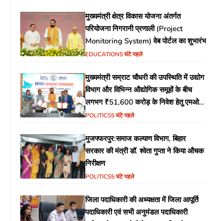
मुख्यमंत्री क्षेत्र विकास योजना अंतर्गत
परियोजना निगरानी प्रणाली (Project
Monitoring System) वेब पोर्टल का शुभारंभ
EDUCATION
5 घंटे पहले
मुख्यमंत्री सम्राट चौधरी की उपस्थिति में उद्योग
विभाग और विभिन्न औद्योगिक समूहों के बीच
लगभग ₹51,600 करोड़ के निवेश हेतु एमओयू
(MoU) पर हस्ताक्षर
POLITICS
5 घंटे पहले
मुजफ्फरपुर:समाज कल्याण विभाग, बिहार
सरकार की मंत्री डॉ. श्वेता गुप्ता ने किया औचक
निरीक्षण
POLITICS
5 घंटे पहले
जिला पदाधिकारी की अध्यक्षता में जिला आपूर्ति
पदाधिकारी एवं सभी अनुमंडल पदाधिकारी