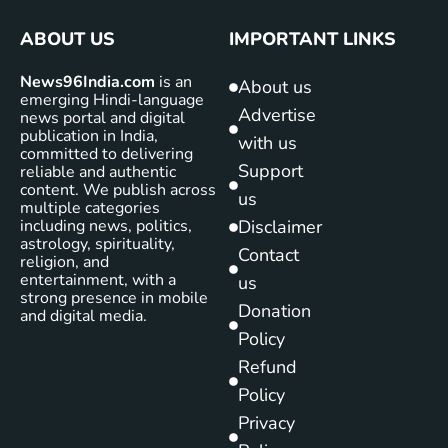
ABOUT US
IMPORTANT LINKS
News96India.com
is an
About us
emerging Hindi-language
Advertise
news portal and digital
publication in India,
with us
committed to delivering
Support
reliable and authentic
content. We publish across
us
multiple categories
including news, politics,
Disclaimer
astrology, spirituality,
Contact
religion, and
entertainment, with a
us
strong presence in mobile
Donation
and digital media.
Policy
Refund
Policy
Privacy