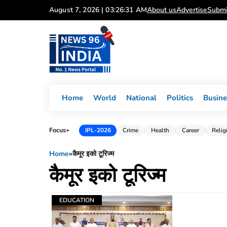
Skip
August 7, 2026 | 03:26:31 AM
About us
Advertise
Submi
to
content
Home
World
National
Politics
Busine
Focus
IPL-2026
Crime
Health
Career
Relig
►
Home
»
कैमूर इको टूरिज्म
कैमूर इको टूरिज्म
EDUCATION