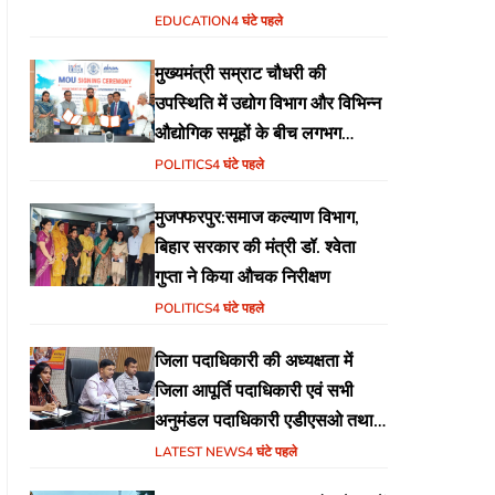
वेब पोर्टल का शुभारंभ
EDUCATION
4 घंटे पहले
मुख्यमंत्री सम्राट चौधरी की
उपस्थिति में उद्योग विभाग और विभिन्न
औद्योगिक समूहों के बीच लगभग
₹51,600 करोड़ के निवेश हेतु
POLITICS
4 घंटे पहले
एमओयू (MoU) पर हस्ताक्षर
मुजफ्फरपुर:समाज कल्याण विभाग,
बिहार सरकार की मंत्री डॉ. श्वेता
गुप्ता ने किया औचक निरीक्षण
POLITICS
4 घंटे पहले
जिला पदाधिकारी की अध्यक्षता में
जिला आपूर्ति पदाधिकारी एवं सभी
अनुमंडल पदाधिकारी एडीएसओ तथा
एमोओ के साथ समीक्षा बैठक का
LATEST NEWS
4 घंटे पहले
आयोजन