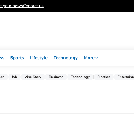
t your news
Contact us
ss
Sports
Lifestyle
Technology
More
ion
Job
Viral Story
Business
Technology
Election
Entertain