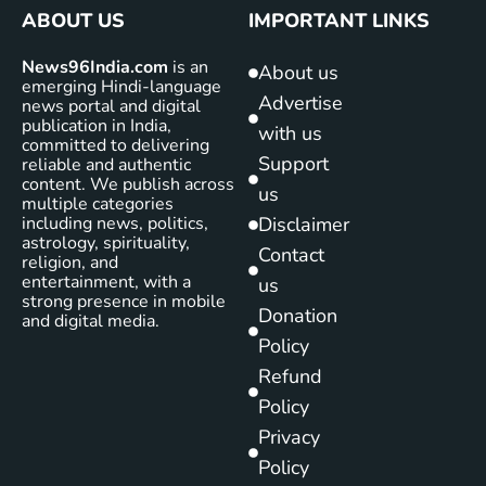
ABOUT US
IMPORTANT LINKS
News96India.com
is an
About us
emerging Hindi-language
Advertise
news portal and digital
publication in India,
with us
committed to delivering
Support
reliable and authentic
content. We publish across
us
multiple categories
including news, politics,
Disclaimer
astrology, spirituality,
Contact
religion, and
entertainment, with a
us
strong presence in mobile
Donation
and digital media.
Policy
Refund
Policy
Privacy
Policy