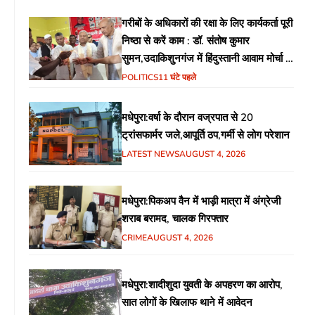
गरीबों के अधिकारों की रक्षा के लिए कार्यकर्ता पूरी
निष्ठा से करें काम : डॉ. संतोष कुमार
सुमन,उदाकिशुनगंज में हिंदुस्तानी आवाम मोर्चा के
गरीब चौपाल में शिक्षा, स्वास्थ्य, रोजगार समेत
POLITICS
11 घंटे पहले
विभिन्न मुद्दों पर हुई चर्चा
मधेपुरा:वर्षा के दौरान वज्रपात से 20
ट्रांसफार्मर जले,आपूर्ति ठप,गर्मी से लोग परेशान
LATEST NEWS
AUGUST 4, 2026
मधेपुरा:पिकअप वैन में भाड़ी मात्रा में अंग्रेजी
शराब बरामद, चालक गिरफ्तार
CRIME
AUGUST 4, 2026
मधेपुरा:शादीशुदा युवती के अपहरण का आरोप,
सात लोगों के खिलाफ थाने में आवेदन