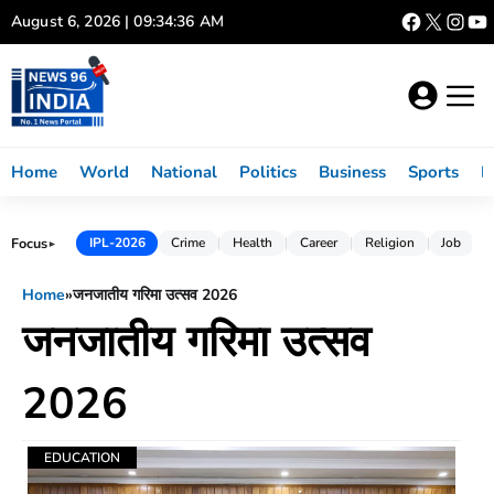
Skip
August 6, 2026 | 09:34:36 AM
to
content
Home
World
National
Politics
Business
Sports
L
Focus
IPL-2026
Crime
Health
Career
Religion
Job
►
Home
»
जनजातीय गरिमा उत्सव 2026
जनजातीय गरिमा उत्सव
2026
EDUCATION