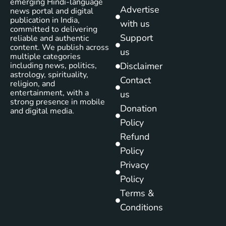
emerging Hindi-language
Advertise
news portal and digital
publication in India,
with us
committed to delivering
Support
reliable and authentic
content. We publish across
us
multiple categories
including news, politics,
Disclaimer
astrology, spirituality,
Contact
religion, and
entertainment, with a
us
strong presence in mobile
Donation
and digital media.
Policy
Refund
Policy
Privacy
Policy
Terms &
Conditions