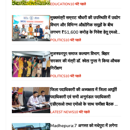
EDUCATION
10 घंटे पहले
मुख्यमंत्री सम्राट चौधरी की उपस्थिति में उद्योग
विभाग और विभिन्न औद्योगिक समूहों के बीच
लगभग ₹51,600 करोड़ के निवेश हेतु एमओयू
(MoU) पर हस्ताक्षर
POLITICS
10 घंटे पहले
मुजफ्फरपुर:समाज कल्याण विभाग, बिहार
सरकार की मंत्री डॉ. श्वेता गुप्ता ने किया औचक
निरीक्षण
POLITICS
10 घंटे पहले
जिला पदाधिकारी की अध्यक्षता में जिला आपूर्ति
पदाधिकारी एवं सभी अनुमंडल पदाधिकारी
एडीएसओ तथा एमोओ के साथ समीक्षा बैठक का
आयोजन
LATEST NEWS
10 घंटे पहले
Madhepura:7 अगस्त को मधेपुरा में लगेगा