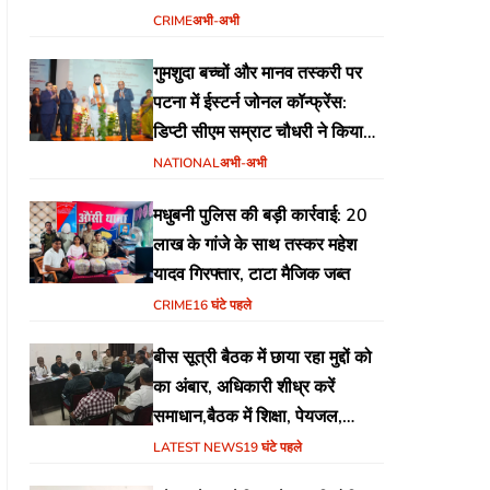
योजना
CRIME
अभी-अभी
गुमशुदा बच्चों और मानव तस्करी पर
पटना में ईस्टर्न जोनल कॉन्फ्रेंस:
डिप्टी सीएम सम्राट चौधरी ने किया
उद्घाटन, अंतर्राज्यीय समन्वय पर जोर
NATIONAL
अभी-अभी
मधुबनी पुलिस की बड़ी कार्रवाई: 20
लाख के गांजे के साथ तस्कर महेश
यादव गिरफ्तार, टाटा मैजिक जब्त
CRIME
16 घंटे पहले
बीस सूत्री बैठक में छाया रहा मुद्दों को
का अंबार, अधिकारी शीध्र करें
समाधान,बैठक में शिक्षा, पेयजल,
जलजमाव,आवास ,व किसानों के
LATEST NEWS
19 घंटे पहले
भुगतान का उठा मुद्दा