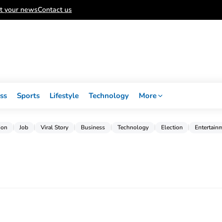
t your news
Contact us
ss
Sports
Lifestyle
Technology
More
ion
Job
Viral Story
Business
Technology
Election
Entertain