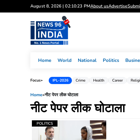
Skip
August 8, 2026 | 02:10:23 PM
About us
Advertise
Submi
to
content
Home
World
National
Politics
Busine
Focus
IPL-2026
Crime
Health
Career
Relig
►
Home
»
नीट पेपर लीक घोटाला
नीट पेपर लीक घोटाला
POLITICS