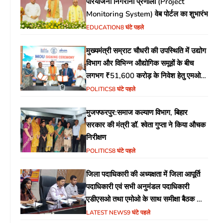
परियोजना निगरानी प्रणाली (Project
Monitoring System) वेब पोर्टल का शुभारंभ
EDUCATION
8 घंटे पहले
मुख्यमंत्री सम्राट चौधरी की उपस्थिति में उद्योग
विभाग और विभिन्न औद्योगिक समूहों के बीच
लगभग ₹51,600 करोड़ के निवेश हेतु एमओयू
(MoU) पर हस्ताक्षर
POLITICS
8 घंटे पहले
मुजफ्फरपुर:समाज कल्याण विभाग, बिहार
सरकार की मंत्री डॉ. श्वेता गुप्ता ने किया औचक
निरीक्षण
POLITICS
8 घंटे पहले
जिला पदाधिकारी की अध्यक्षता में जिला आपूर्ति
पदाधिकारी एवं सभी अनुमंडल पदाधिकारी
एडीएसओ तथा एमोओ के साथ समीक्षा बैठक का
आयोजन
LATEST NEWS
9 घंटे पहले