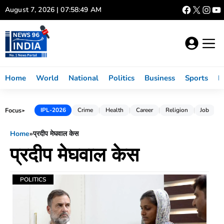
Skip
August 7, 2026 | 07:58:49 AM
to
content
Home
World
National
Politics
Business
Sports
L
Focus
IPL-2026
Crime
Health
Career
Religion
Job
►
Home
»
प्रदीप मेघवाल केस
प्रदीप मेघवाल केस
POLITICS