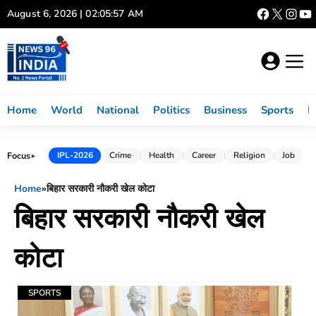
Skip
August 6, 2026 | 02:05:57 AM
to
content
Home
World
National
Politics
Business
Sports
L
Focus
IPL-2026
Crime
Health
Career
Religion
Job
►
Home
»
बिहार सरकारी नौकरी खेल कोटा
बिहार सरकारी नौकरी खेल
कोटा
SPORTS