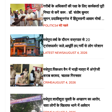
गरीबों के अधिकारों की रक्षा के लिए कार्यकर्ता पूरी
निष्ठा से करें काम : डॉ. संतोष कुमार
सुमन,उदाकिशुनगंज में हिंदुस्तानी आवाम मोर्चा के
गरीब चौपाल में शिक्षा, स्वास्थ्य, रोजगार समेत
POLITICS
4 घंटे पहले
विभिन्न मुद्दों पर हुई चर्चा
मधेपुरा:वर्षा के दौरान वज्रपात से 20
ट्रांसफार्मर जले,आपूर्ति ठप,गर्मी से लोग परेशान
LATEST NEWS
AUGUST 4, 2026
मधेपुरा:पिकअप वैन में भाड़ी मात्रा में अंग्रेजी
शराब बरामद, चालक गिरफ्तार
CRIME
AUGUST 4, 2026
मधेपुरा:शादीशुदा युवती के अपहरण का आरोप,
सात लोगों के खिलाफ थाने में आवेदन