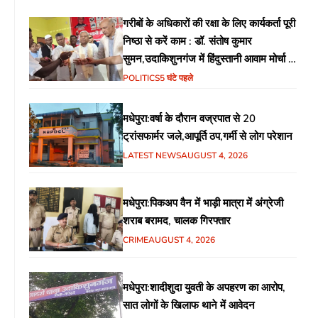
गरीबों के अधिकारों की रक्षा के लिए कार्यकर्ता पूरी
निष्ठा से करें काम : डॉ. संतोष कुमार
सुमन,उदाकिशुनगंज में हिंदुस्तानी आवाम मोर्चा के
गरीब चौपाल में शिक्षा, स्वास्थ्य, रोजगार समेत
POLITICS
5 घंटे पहले
विभिन्न मुद्दों पर हुई चर्चा
मधेपुरा:वर्षा के दौरान वज्रपात से 20
ट्रांसफार्मर जले,आपूर्ति ठप,गर्मी से लोग परेशान
LATEST NEWS
AUGUST 4, 2026
मधेपुरा:पिकअप वैन में भाड़ी मात्रा में अंग्रेजी
शराब बरामद, चालक गिरफ्तार
CRIME
AUGUST 4, 2026
मधेपुरा:शादीशुदा युवती के अपहरण का आरोप,
सात लोगों के खिलाफ थाने में आवेदन