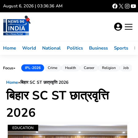
Skip
August 6, 2026 | 03:36:36 AM
to
content
Home
World
National
Politics
Business
Sports
L
Focus
IPL-2026
Crime
Health
Career
Religion
Job
►
Home
»
बिहार SC ST छात्रवृत्ति 2026
बिहार SC ST छात्रवृत्ति
2026
EDUCATION