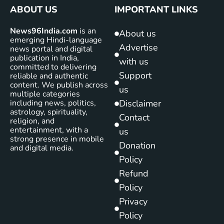
ABOUT US
IMPORTANT LINKS
News96India.com
is an
About us
emerging Hindi-language
Advertise
news portal and digital
publication in India,
with us
committed to delivering
Support
reliable and authentic
content. We publish across
us
multiple categories
including news, politics,
Disclaimer
astrology, spirituality,
Contact
religion, and
entertainment, with a
us
strong presence in mobile
Donation
and digital media.
Policy
Refund
Policy
Privacy
Policy