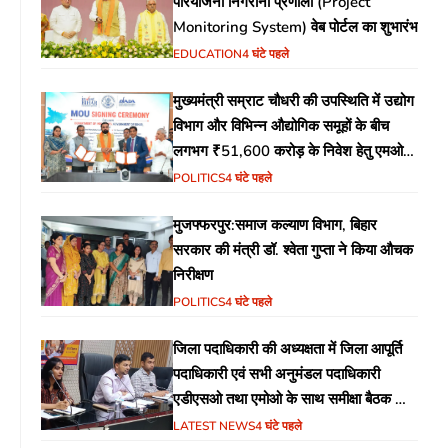
परियोजना निगरानी प्रणाली (Project
Monitoring System) वेब पोर्टल का शुभारंभ
EDUCATION
4 घंटे पहले
मुख्यमंत्री सम्राट चौधरी की उपस्थिति में उद्योग
विभाग और विभिन्न औद्योगिक समूहों के बीच
लगभग ₹51,600 करोड़ के निवेश हेतु एमओयू
(MoU) पर हस्ताक्षर
POLITICS
4 घंटे पहले
मुजफ्फरपुर:समाज कल्याण विभाग, बिहार
सरकार की मंत्री डॉ. श्वेता गुप्ता ने किया औचक
निरीक्षण
POLITICS
4 घंटे पहले
जिला पदाधिकारी की अध्यक्षता में जिला आपूर्ति
पदाधिकारी एवं सभी अनुमंडल पदाधिकारी
एडीएसओ तथा एमोओ के साथ समीक्षा बैठक का
आयोजन
LATEST NEWS
4 घंटे पहले