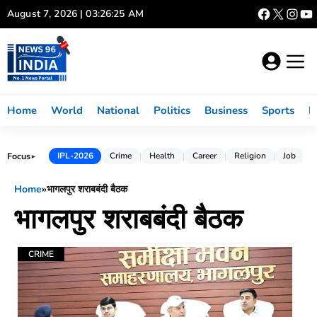
Skip
August 7, 2026 | 03:26:25 AM
to
content
Home
World
National
Politics
Business
Sports
L
Focus
IPL-2026
Crime
Health
Career
Religion
Job
►
Home
»
भागलपुर शराबबंदी बैठक
भागलपुर शराबबंदी बैठक
CRIME