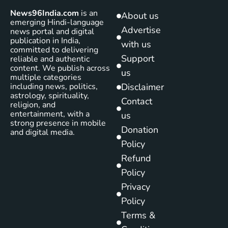
News96India.com
is an
About us
emerging Hindi-language
Advertise
news portal and digital
publication in India,
with us
committed to delivering
Support
reliable and authentic
content. We publish across
us
multiple categories
including news, politics,
Disclaimer
astrology, spirituality,
Contact
religion, and
entertainment, with a
us
strong presence in mobile
Donation
and digital media.
Policy
Refund
Policy
Privacy
Policy
Terms &