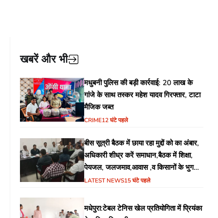
खबरें और भी
मधुबनी पुलिस की बड़ी कार्रवाई: 20 लाख के
गांजे के साथ तस्कर महेश यादव गिरफ्तार, टाटा
मैजिक जब्त
CRIME
12 घंटे पहले
बीस सूत्री बैठक में छाया रहा मुद्दों को का अंबार,
अधिकारी शीध्र करें समाधान,बैठक में शिक्षा,
पेयजल, जलजमाव,आवास ,व किसानों के भुगतान
का उठा मुद्दा
LATEST NEWS
15 घंटे पहले
मधेपुरा:टेबल टेनिस खेल प्रतियोगिता में प्रियंका