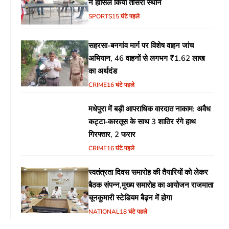
ने हासिल किया तीसरा स्थान
SPORTS
15 घंटे पहले
सहरसा-बनगांव मार्ग पर विशेष वाहन जांच
अभियान, 46 वाहनों से लगभग ₹1.62 लाख
का अर्थदंड
CRIME
16 घंटे पहले
मधेपुरा में बड़ी आपराधिक वारदात नाकाम: अवैध
कट्टा-कारतूस के साथ 3 शातिर रंगे हाथ
गिरफ्तार, 2 फरार
CRIME
16 घंटे पहले
स्वतंत्रता दिवस समारोह की तैयारियों को लेकर
बैठक संपन्न,मुख्य समारोह का आयोजन राजमाता
चूनकुमारी स्टेडियम बैढ़न में होगा
NATIONAL
18 घंटे पहले