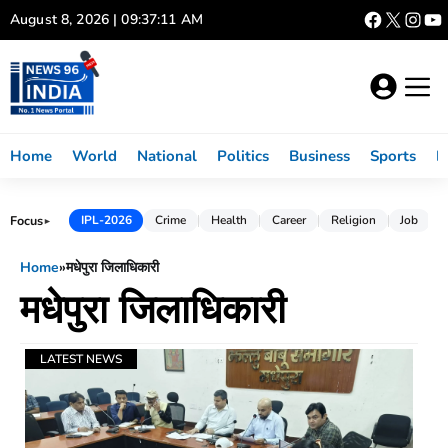
Skip
August 8, 2026 | 09:37:11 AM
to
content
Home
World
National
Politics
Business
Sports
L
Focus
IPL-2026
Crime
Health
Career
Religion
Job
►
Home
»
मधेपुरा जिलाधिकारी
मधेपुरा जिलाधिकारी
LATEST NEWS