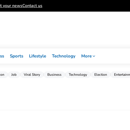
t your news
Contact us
ss
Sports
Lifestyle
Technology
More
ion
Job
Viral Story
Business
Technology
Election
Entertain