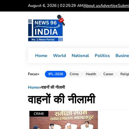
Skip
August 6, 2026 | 02:25:29 AM
About us
Advertise
Submi
to
content
Home
World
National
Politics
Busine
Focus
IPL-2026
Crime
Health
Career
Relig
►
Home
»
वाहनों की नीलामी
वाहनों की नीलामी
CRIME