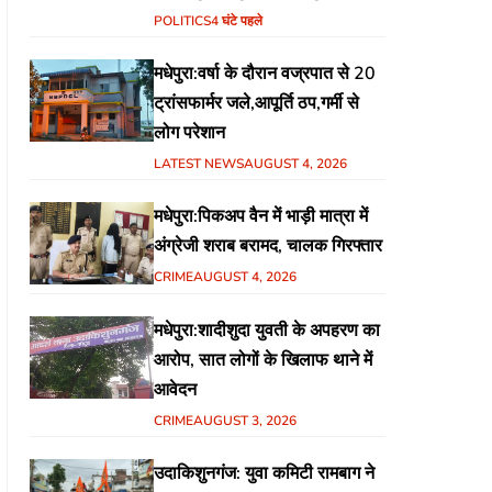
हिंदुस्तानी आवाम मोर्चा के गरीब चौपाल
POLITICS
4 घंटे पहले
में शिक्षा, स्वास्थ्य, रोजगार समेत
मधेपुरा:वर्षा के दौरान वज्रपात से 20
विभिन्न मुद्दों पर हुई चर्चा
ट्रांसफार्मर जले,आपूर्ति ठप,गर्मी से
लोग परेशान
LATEST NEWS
AUGUST 4, 2026
मधेपुरा:पिकअप वैन में भाड़ी मात्रा में
अंग्रेजी शराब बरामद, चालक गिरफ्तार
CRIME
AUGUST 4, 2026
मधेपुरा:शादीशुदा युवती के अपहरण का
आरोप, सात लोगों के खिलाफ थाने में
आवेदन
CRIME
AUGUST 3, 2026
उदाकिशुनगंज: युवा कमिटी रामबाग ने