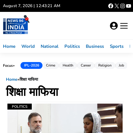
Skip
August 7, 2026 | 12:43:21 AM
to
content
Home
World
National
Politics
Business
Sports
L
Focus
IPL-2026
Crime
Health
Career
Religion
Job
►
Home
»
शिक्षा माफिया
शिक्षा माफिया
POLITICS