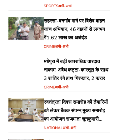
SPORTS
अभी-अभी
सहरसा-बनगांव मार्ग पर विशेष वाहन
जांच अभियान, 46 वाहनों से लगभग
₹1.62 लाख का अर्थदंड
CRIME
अभी-अभी
मधेपुरा में बड़ी आपराधिक वारदात
नाकाम: अवैध कट्टा-कारतूस के साथ
3 शातिर रंगे हाथ गिरफ्तार, 2 फरार
CRIME
अभी-अभी
स्वतंत्रता दिवस समारोह की तैयारियों
को लेकर बैठक संपन्न,मुख्य समारोह
का आयोजन राजमाता चूनकुमारी
स्टेडियम बैढ़न में होगा
NATIONAL
अभी-अभी