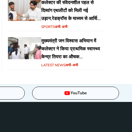
कलेक्टर की संवेदनशील पहल से
दिव्यांग एथलीटों को मिली नई
उड़ान,रेडक्रॉस के माध्यम से आर्थिक
सहायता व खेल सामग्री उपलब्ध,
SPORTS
अभी-अभी
मुख्यमंत्री जन विश्वास अभियान में
कलेक्टर ने किया प्राथमिक स्वास्थ्य
केन्द्र तियरा का औचक
निरीक्षण,समयबद्ध एवं गुणवत्तापूर्ण
LATEST NEWS
अभी-अभी
स्वास्थ्य सेवाएं सुनिश्चित करने के दिए
निर्देश
YouTube