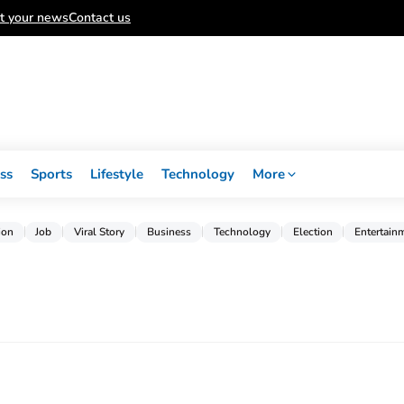
t your news
Contact us
ss
Sports
Lifestyle
Technology
More
ion
Job
Viral Story
Business
Technology
Election
Entertain