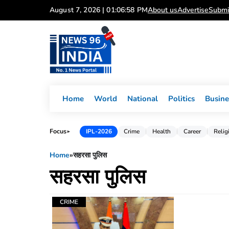
Skip
August 7, 2026 | 01:06:58 PM
About us
Advertise
Submi
to
content
Home
World
National
Politics
Busine
Focus
IPL-2026
Crime
Health
Career
Relig
►
Home
»
सहरसा पुलिस
सहरसा पुलिस
CRIME