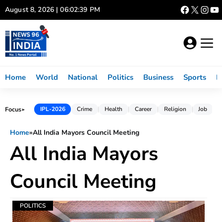
Skip
August 8, 2026 | 06:02:39 PM
to
content
Home
World
National
Politics
Business
Sports
L
Focus
IPL-2026
Crime
Health
Career
Religion
Job
►
Home
»
All India Mayors Council Meeting
All India Mayors
Council Meeting
POLITICS