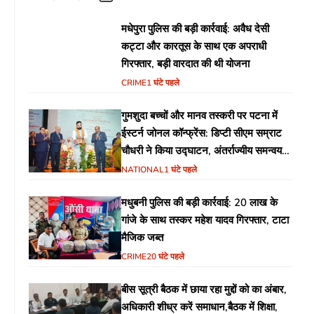
मधेपुरा पुलिस की बड़ी कार्रवाई: अवैध देसी
कट्टा और कारतूस के साथ एक अपराधी
गिरफ्तार, बड़ी वारदात की थी योजना
CRIME
1 घंटे पहले
गुमशुदा बच्चों और मानव तस्करी पर पटना में
ईस्टर्न जोनल कॉन्फ्रेंस: डिप्टी सीएम सम्राट
चौधरी ने किया उद्घाटन, अंतर्राज्यीय समन्वय
पर जोर
NATIONAL
1 घंटे पहले
मधुबनी पुलिस की बड़ी कार्रवाई: 20 लाख के
गांजे के साथ तस्कर महेश यादव गिरफ्तार, टाटा
मैजिक जब्त
CRIME
20 घंटे पहले
बीस सूत्री बैठक में छाया रहा मुद्दों को का अंबार,
अधिकारी शीध्र करें समाधान,बैठक में शिक्षा,