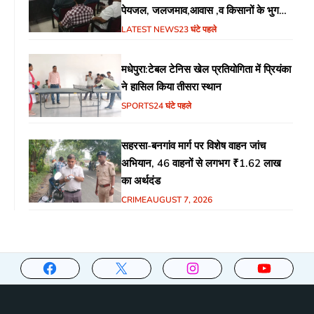
पेयजल, जलजमाव,आवास ,व किसानों के भुगतान
का उठा मुद्दा
LATEST NEWS
23 घंटे पहले
मधेपुरा:टेबल टेनिस खेल प्रतियोगिता में प्रियंका
ने हासिल किया तीसरा स्थान
SPORTS
24 घंटे पहले
सहरसा-बनगांव मार्ग पर विशेष वाहन जांच
अभियान, 46 वाहनों से लगभग ₹1.62 लाख
का अर्थदंड
CRIME
AUGUST 7, 2026