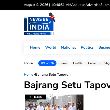
Skip
August 9, 2026 | 10:46:51 AM
About us
Advertise
Submi
to
content
Home
World
National
Politics
Busine
Focus
IPL-2026
Crime
Health
Career
Relig
►
Home
»
Bajrang Setu Tapovan
Bajrang Setu Tapo
RELIGION