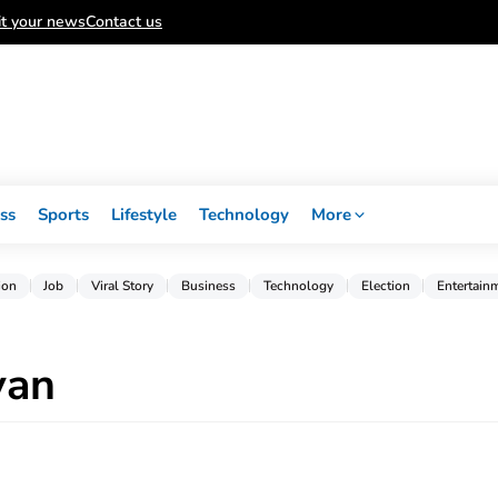
t your news
Contact us
ss
Sports
Lifestyle
Technology
More
ion
Job
Viral Story
Business
Technology
Election
Entertain
van