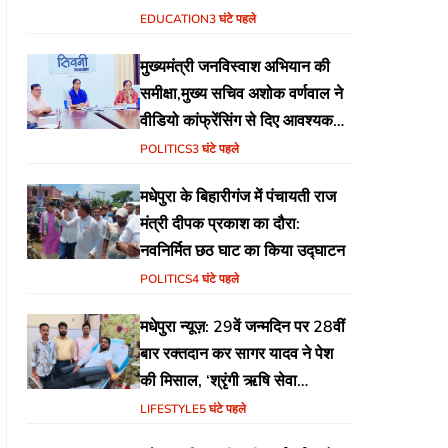
EDUCATION
3 घंटे पहले
मुख्यमंत्री जनविस्वाश अभियान की
समीक्षा,मुख्य सचिव अशोक वर्णवाल ने
वीडियो कांफ्रेंसिंग से दिए आवश्यक
निर्देश
POLITICS
3 घंटे पहले
मधेपुरा के बिहारीगंज में पंचायती राज
मंत्री दीपक प्रकाश का दौरा:
नवनिर्मित छठ घाट का किया उद्घाटन
POLITICS
4 घंटे पहले
मधेपुरा न्यूज़: 29वें जन्मदिन पर 28वीं
बार रक्तदान कर सागर यादव ने पेश
की मिसाल, ‘श्रृंगी ऋषि सेवा
फाउंडेशन’ की अनूठी पहल
LIFESTYLE
5 घंटे पहले