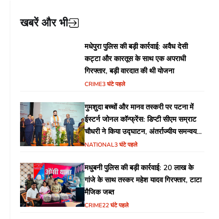
खबरें और भी
मधेपुरा पुलिस की बड़ी कार्रवाई: अवैध देसी
कट्टा और कारतूस के साथ एक अपराधी
गिरफ्तार, बड़ी वारदात की थी योजना
CRIME
3 घंटे पहले
गुमशुदा बच्चों और मानव तस्करी पर पटना में
ईस्टर्न जोनल कॉन्फ्रेंस: डिप्टी सीएम सम्राट
चौधरी ने किया उद्घाटन, अंतर्राज्यीय समन्वय
पर जोर
NATIONAL
3 घंटे पहले
मधुबनी पुलिस की बड़ी कार्रवाई: 20 लाख के
गांजे के साथ तस्कर महेश यादव गिरफ्तार, टाटा
मैजिक जब्त
CRIME
22 घंटे पहले