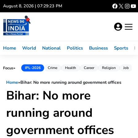
Skip
August 8, 2026 | 07:29:23 PM
to
content
Home
World
National
Politics
Business
Sports
L
Focus
IPL-2026
Crime
Health
Career
Religion
Job
►
Home
»
Bihar: No more running around government offices
Bihar: No more
running around
government offices