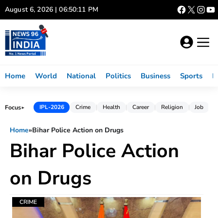
Skip
August 6, 2026 | 06:50:11 PM
to
content
Home
World
National
Politics
Business
Sports
L
Focus
IPL-2026
Crime
Health
Career
Religion
Job
►
Home
»
Bihar Police Action on Drugs
Bihar Police Action
on Drugs
CRIME