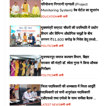
परियोजना निगरानी प्रणाली (Project
Monitoring System) वेब पोर्टल का शुभारंभ
EDUCATION
अभी-अभी
मुख्यमंत्री सम्राट चौधरी की उपस्थिति में उद्योग
विभाग और विभिन्न औद्योगिक समूहों के बीच
लगभग ₹51,600 करोड़ के निवेश हेतु एमओयू
(MoU) पर हस्ताक्षर
POLITICS
अभी-अभी
मुजफ्फरपुर:समाज कल्याण विभाग, बिहार
सरकार की मंत्री डॉ. श्वेता गुप्ता ने किया औचक
निरीक्षण
POLITICS
अभी-अभी
जिला पदाधिकारी की अध्यक्षता में जिला आपूर्ति
पदाधिकारी एवं सभी अनुमंडल पदाधिकारी
एडीएसओ तथा एमोओ के साथ समीक्षा बैठक का
आयोजन
LATEST NEWS
अभी-अभी