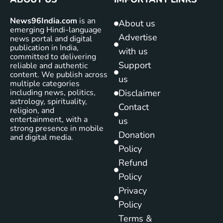
News96India.com
is an
About us
emerging Hindi-language
Advertise
news portal and digital
publication in India,
with us
committed to delivering
Support
reliable and authentic
content. We publish across
us
multiple categories
including news, politics,
Disclaimer
astrology, spirituality,
Contact
religion, and
entertainment, with a
us
strong presence in mobile
Donation
and digital media.
Policy
Refund
Policy
Privacy
Policy
Terms &