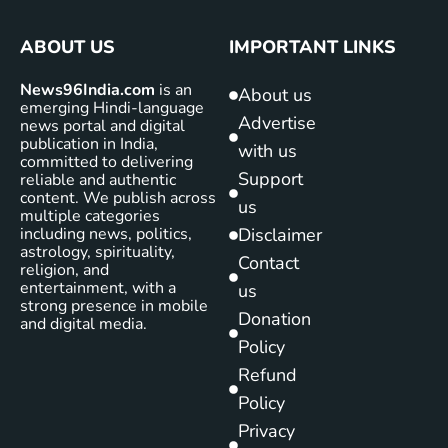
ABOUT US
IMPORTANT LINKS
News96India.com
is an
About us
emerging Hindi-language
Advertise
news portal and digital
publication in India,
with us
committed to delivering
Support
reliable and authentic
content. We publish across
us
multiple categories
including news, politics,
Disclaimer
astrology, spirituality,
Contact
religion, and
entertainment, with a
us
strong presence in mobile
Donation
and digital media.
Policy
Refund
Policy
Privacy