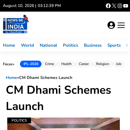
Skip
August 10, 2026 | 03:12:39 PM
to
content
Home
World
National
Politics
Business
Sports
L
Focus
IPL-2026
Crime
Health
Career
Religion
Job
►
Home
»
CM Dhami Schemes Launch
CM Dhami Schemes
Launch
POLITICS