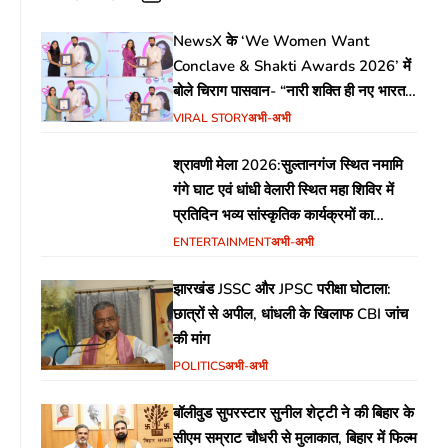
NewsX के ‘We Women Want
Conclave & Shakti Awards 2026’ में
बोले चिराग पासवान- “नारी शक्ति ही नए भारत
की सबसे बड़ी ताकत”
VIRAL STORY
अभी-अभी
श्रावणी मेला 2026:सुल्तानगंज स्थित नमामि
गंगे घाट एवं धांधी वेलारी स्थित महा शिविर में
प्रतिदिन भव्य सांस्कृतिक कार्यक्रमों का
आयोजन
ENTERTAINMENT
अभी-अभी
झारखंड JSSC और JPSC परीक्षा घोटाला:
छात्रों से अपील, धांधली के खिलाफ CBI जांच
की मांग
POLITICS
अभी-अभी
बॉलीवुड सुपरस्टार सुनील शेट्टी ने की बिहार के
सीएम सम्राट चौधरी से मुलाकात, बिहार में फिल्म