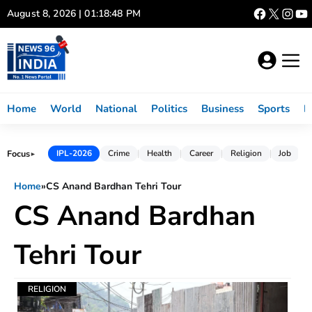
Skip
August 8, 2026 | 01:18:48 PM
to
content
Home
World
National
Politics
Business
Sports
L
Focus
IPL-2026
Crime
Health
Career
Religion
Job
►
Home
»
CS Anand Bardhan Tehri Tour
CS Anand Bardhan
Tehri Tour
RELIGION