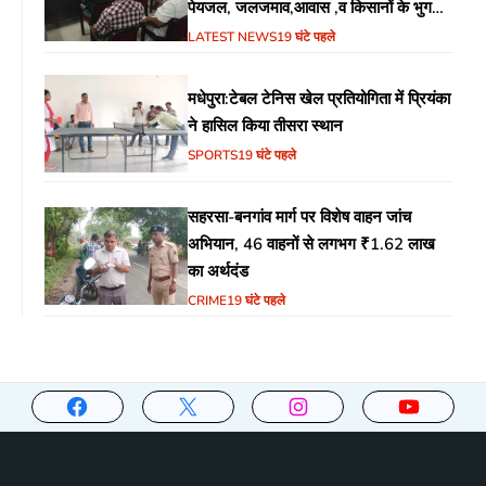
पेयजल, जलजमाव,आवास ,व किसानों के भुगतान
का उठा मुद्दा
LATEST NEWS
19 घंटे पहले
मधेपुरा:टेबल टेनिस खेल प्रतियोगिता में प्रियंका
ने हासिल किया तीसरा स्थान
SPORTS
19 घंटे पहले
सहरसा-बनगांव मार्ग पर विशेष वाहन जांच
अभियान, 46 वाहनों से लगभग ₹1.62 लाख
का अर्थदंड
CRIME
19 घंटे पहले