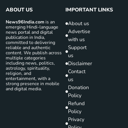
ABOUT US
IMPORTANT LINKS
News96India.com
is an
About us
emerging Hindi-language
Advertise
news portal and digital
publication in India,
with us
committed to delivering
Support
reliable and authentic
content. We publish across
us
multiple categories
including news, politics,
Disclaimer
astrology, spirituality,
Contact
religion, and
entertainment, with a
us
strong presence in mobile
Donation
and digital media.
Policy
Refund
Policy
Privacy
Policy