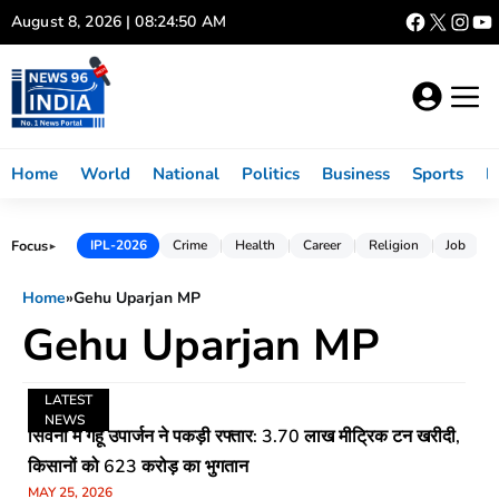
Skip
August 8, 2026 | 08:24:50 AM
to
content
Home
World
National
Politics
Business
Sports
L
Focus
IPL-2026
Crime
Health
Career
Religion
Job
►
Home
»
Gehu Uparjan MP
Gehu Uparjan MP
LATEST
NEWS
सिवनी में गेहूं उपार्जन ने पकड़ी रफ्तार: 3.70 लाख मीट्रिक टन खरीदी,
किसानों को 623 करोड़ का भुगतान
MAY 25, 2026