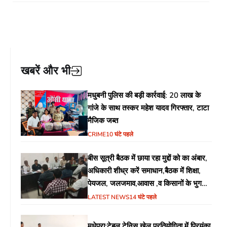
खबरें और भी
मधुबनी पुलिस की बड़ी कार्रवाई: 20 लाख के
गांजे के साथ तस्कर महेश यादव गिरफ्तार, टाटा
मैजिक जब्त
CRIME
10 घंटे पहले
बीस सूत्री बैठक में छाया रहा मुद्दों को का अंबार,
अधिकारी शीध्र करें समाधान,बैठक में शिक्षा,
पेयजल, जलजमाव,आवास ,व किसानों के भुगतान
का उठा मुद्दा
LATEST NEWS
14 घंटे पहले
मधेपुरा:टेबल टेनिस खेल प्रतियोगिता में प्रियंका