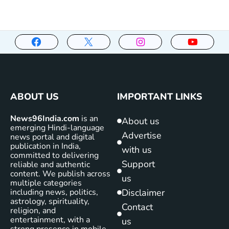
ABOUT US
IMPORTANT LINKS
News96India.com
is an
About us
emerging Hindi-language
Advertise
news portal and digital
publication in India,
with us
committed to delivering
Support
reliable and authentic
content. We publish across
us
multiple categories
including news, politics,
Disclaimer
astrology, spirituality,
Contact
religion, and
entertainment, with a
us
strong presence in mobile