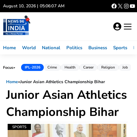
Skip
August 10, 2026 | 05:06:07 AM
to
content
Home
World
National
Politics
Business
Sports
L
Focus
IPL-2026
Crime
Health
Career
Religion
Job
►
Home
»
Junior Asian Athletics Championship Bihar
Junior Asian Athletics
Championship Bihar
SPORTS