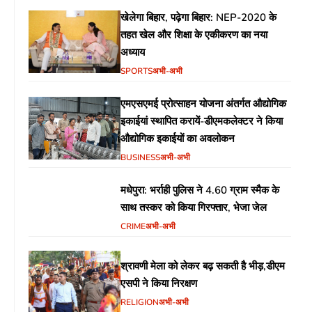
खेलेगा बिहार, पढ़ेगा बिहार: NEP-2020 के
तहत खेल और शिक्षा के एकीकरण का नया
अध्याय
SPORTS
अभी-अभी
एमएसएमई प्रोत्साहन योजना अंतर्गत औद्योगिक
इकाईयां स्थापित करायें-डीएमकलेक्टर ने किया
औद्योगिक इकाईयों का अवलोकन
BUSINESS
अभी-अभी
मधेपुरा: भर्राही पुलिस ने 4.60 ग्राम स्मैक के
साथ तस्कर को किया गिरफ्तार, भेजा जेल
CRIME
अभी-अभी
श्रावणी मेला को लेकर बढ़ सकती है भीड़,डीएम
एसपी ने किया निरक्षण
RELIGION
अभी-अभी