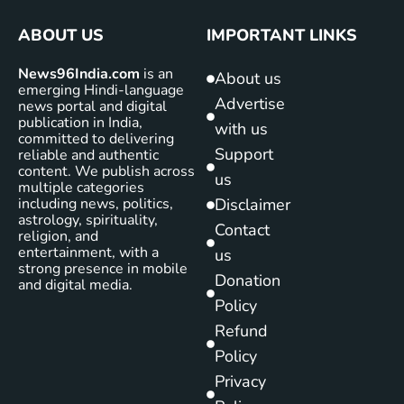
ABOUT US
IMPORTANT LINKS
News96India.com
is an
About us
emerging Hindi-language
Advertise
news portal and digital
publication in India,
with us
committed to delivering
Support
reliable and authentic
content. We publish across
us
multiple categories
including news, politics,
Disclaimer
astrology, spirituality,
Contact
religion, and
entertainment, with a
us
strong presence in mobile
Donation
and digital media.
Policy
Refund
Policy
Privacy