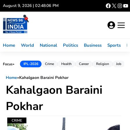
Skip
August 9, 2026 | 02:48:06 PM
to
content
Home
World
National
Politics
Business
Sports
L
Focus
IPL-2026
Crime
Health
Career
Religion
Job
►
Home
»
Kahalgaon Baraini Pokhar
Kahalgaon Baraini
Pokhar
CRIME