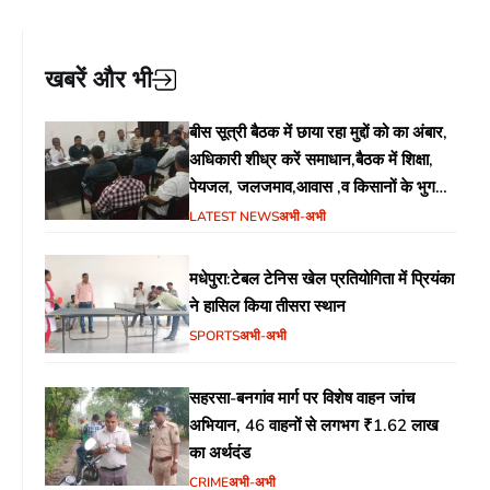
खबरें और भी
बीस सूत्री बैठक में छाया रहा मुद्दों को का अंबार,
अधिकारी शीध्र करें समाधान,बैठक में शिक्षा,
पेयजल, जलजमाव,आवास ,व किसानों के भुगतान
का उठा मुद्दा
LATEST NEWS
अभी-अभी
मधेपुरा:टेबल टेनिस खेल प्रतियोगिता में प्रियंका
ने हासिल किया तीसरा स्थान
SPORTS
अभी-अभी
सहरसा-बनगांव मार्ग पर विशेष वाहन जांच
अभियान, 46 वाहनों से लगभग ₹1.62 लाख
का अर्थदंड
CRIME
अभी-अभी