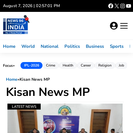
Skip
August 7, 2026 | 02:57:01 PM
to
content
Home
World
National
Politics
Business
Sports
L
Focus
IPL-2026
Crime
Health
Career
Religion
Job
►
Home
»
Kisan News MP
Kisan News MP
LATEST NEWS