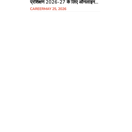
प्रशिक्षण 2026-27 के लिए ऑनलाइन
CAREER
MAY 25, 2026
आवेदन शुरू, 12 जून अंतिम तिथि