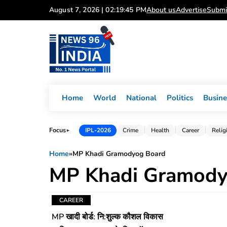
Skip
August 7, 2026 | 02:19:45 PM
About us
Advertise
Submi
to
content
Home
World
National
Politics
Busine
Focus
IPL-2026
Crime
Health
Career
Relig
►
Home
»
MP Khadi Gramodyog Board
MP Khadi Gramody
CAREER
MP खादी बोर्ड: नि:शुल्क कौशल विकास