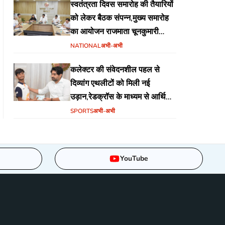
स्वतंत्रता दिवस समारोह की तैयारियों
को लेकर बैठक संपन्न,मुख्य समारोह
का आयोजन राजमाता चूनकुमारी
स्टेडियम बैढ़न में होगा
NATIONAL
अभी-अभी
कलेक्टर की संवेदनशील पहल से
दिव्यांग एथलीटों को मिली नई
उड़ान,रेडक्रॉस के माध्यम से आर्थिक
सहायता व खेल सामग्री उपलब्ध,
SPORTS
अभी-अभी
YouTube