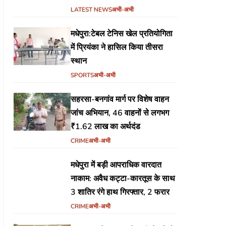
जलजमाव,आवास ,व किसानों के
LATEST NEWS
अभी-अभी
भुगतान का उठा मुद्दा
मधेपुरा:टेबल टेनिस खेल प्रतियोगिता
में प्रियंका ने हासिल किया तीसरा
स्थान
SPORTS
अभी-अभी
सहरसा-बनगांव मार्ग पर विशेष वाहन
जांच अभियान, 46 वाहनों से लगभग
₹1.62 लाख का अर्थदंड
CRIME
अभी-अभी
मधेपुरा में बड़ी आपराधिक वारदात
नाकाम: अवैध कट्टा-कारतूस के साथ
3 शातिर रंगे हाथ गिरफ्तार, 2 फरार
CRIME
अभी-अभी