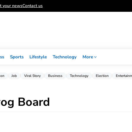
t your news
Contact us
ss
Sports
Lifestyle
Technology
More
ion
Job
Viral Story
Business
Technology
Election
Entertain
og Board