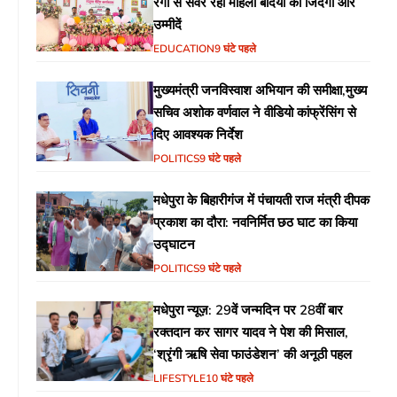
रंगों से संवर रही महिला बंदियों की जिंदगी और
उम्मीदें
EDUCATION
9 घंटे पहले
मुख्यमंत्री जनविस्वाश अभियान की समीक्षा,मुख्य
सचिव अशोक वर्णवाल ने वीडियो कांफ्रेंसिंग से
दिए आवश्यक निर्देश
POLITICS
9 घंटे पहले
मधेपुरा के बिहारीगंज में पंचायती राज मंत्री दीपक
प्रकाश का दौरा: नवनिर्मित छठ घाट का किया
उद्घाटन
POLITICS
9 घंटे पहले
मधेपुरा न्यूज़: 29वें जन्मदिन पर 28वीं बार
रक्तदान कर सागर यादव ने पेश की मिसाल,
‘श्रृंगी ऋषि सेवा फाउंडेशन’ की अनूठी पहल
LIFESTYLE
10 घंटे पहले