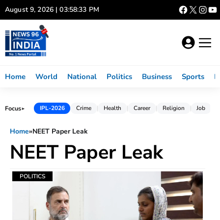
Skip
August 9, 2026 | 03:58:33 PM
to
content
Home
World
National
Politics
Business
Sports
L
Focus
IPL-2026
Crime
Health
Career
Religion
Job
►
Home
»
NEET Paper Leak
NEET Paper Leak
POLITICS